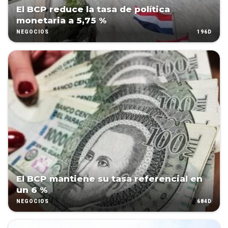
El BCP reduce la tasa de política
monetaria a 5,75 %
196D
NEGOCIOS
El BCP mantiene su tasa referencial en
un 6 %
684D
NEGOCIOS