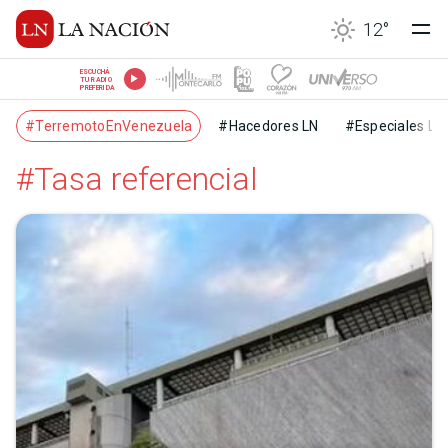
12
°
ESCUCHÁ
TU RADIO
PREFERIDA
#TerremotoEnVenezuela
#Hacedores LN
#Especiales LN
#Tasa referencial