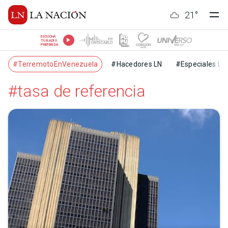
21
°
ESCUCHÁ
TU RADIO
PREFERIDA
#TerremotoEnVenezuela
#Hacedores LN
#Especiales LN
#tasa de referencia