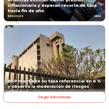
Analistas estiman menor presión
inflacionaria y esperan recorte de tasa
hacia fin de año
684D
NEGOCIOS
BCP mantiene su tasa referencial en 6 %
y observa la moderación de riesgos
externos
Cargar más noticias
686D
NEGOCIOS