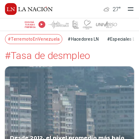
27
°
ESCUCHÁ
TU RADIO
PREFERIDA
#TerremotoEnVenezuela
#Hacedores LN
#Especiales LN
#Tasa de desmpleo
Desde 2012, el nivel promedio más bajo