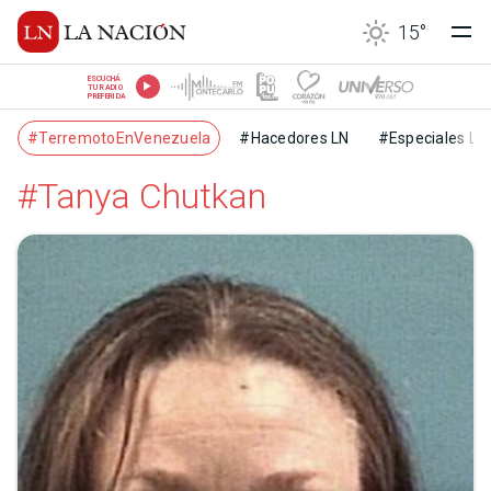
15
°
ESCUCHÁ
TU RADIO
PREFERIDA
#TerremotoEnVenezuela
#Hacedores LN
#Especiales LN
#Tanya Chutkan