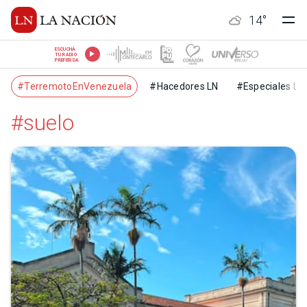
14
°
ESCUCHÁ
TU RADIO
PREFERIDA
#TerremotoEnVenezuela
#Hacedores LN
#Especiales LN
#suelo