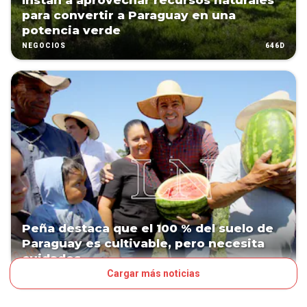
Instan a aprovechar recursos naturales
para convertir a Paraguay en una
potencia verde
646D
NEGOCIOS
Peña destaca que el 100 % del suelo de
Paraguay es cultivable, pero necesita
cuidados
Cargar más noticias
1036D
POLÍTICA