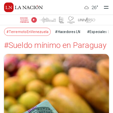
26
°
ESCUCHÁ
TU RADIO
PREFERIDA
#TerremotoEnVenezuela
#Hacedores LN
#Especiales LN
#Sueldo mínimo en Paraguay