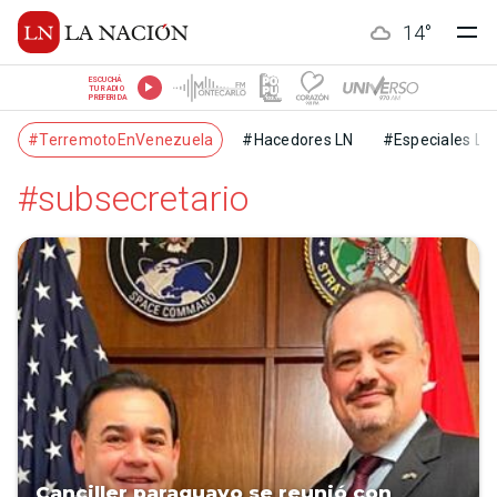
14
°
ESCUCHÁ
TU RADIO
PREFERIDA
#TerremotoEnVenezuela
#Hacedores LN
#Especiales LN
#subsecretario
Canciller paraguayo se reunió con