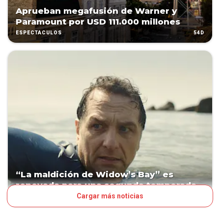
Aprueban megafusión de Warner y
Paramount por USD 111.000 millones
54D
ESPECTÁCULOS
“La maldición de Widow’s Bay” es
renovada para una segunda temporada
Cargar más noticias
54D
ESPECTÁCULOS