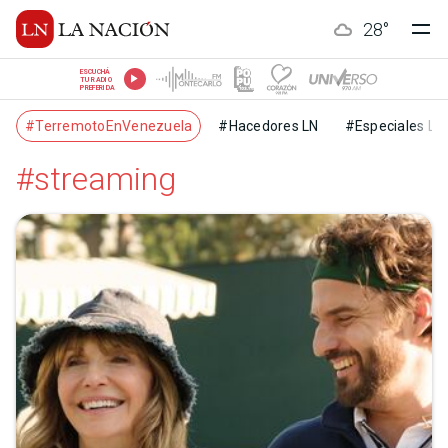
28
°
ESCUCHÁ
TU RADIO
PREFERIDA
#TerremotoEnVenezuela
#Hacedores LN
#Especiales LN
#streaming