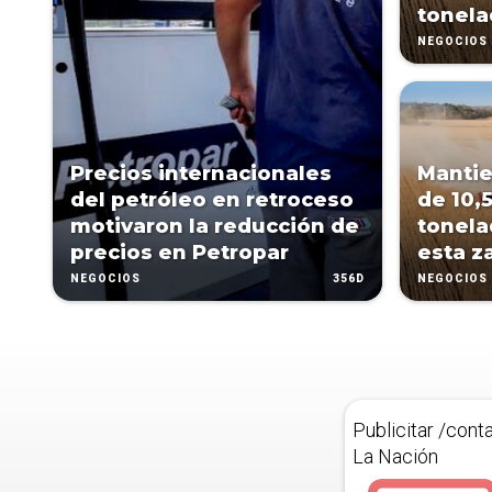
tonela
NEGOCIOS
Precios internacionales
Mantie
del petróleo en retroceso
de 10,
motivaron la reducción de
tonela
precios en Petropar
esta z
356D
NEGOCIOS
NEGOCIOS
Publicitar /cont
La Nación