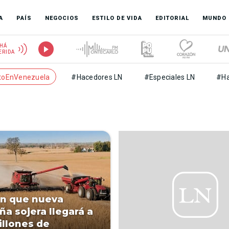
A
PAÍS
NEGOCIOS
ESTILO DE VIDA
EDITORIAL
MUNDO
HÁ
ERIDA
toEnVenezuela
#Hacedores LN
#Especiales LN
#Ha
n que nueva
a sojera llegará a
illones de