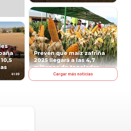
les
paña
Prevén que maíz zafriña
 10,5
2025 llegará a las 4,7
das
millones de toneladas
Cargar más noticias
610D
730D
NEGOCIOS