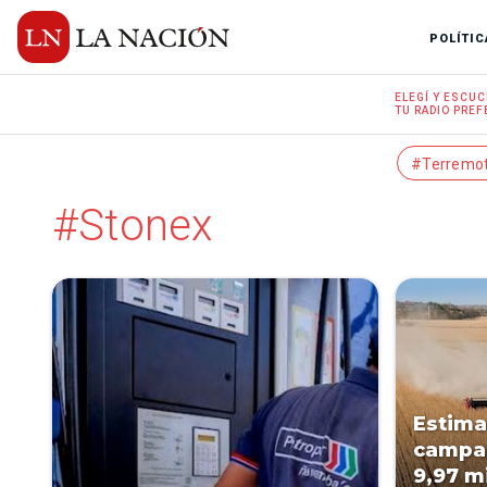
POLÍTIC
ELEGÍ Y
ESCUC
TU RADIO
PREF
#Terremo
#Stonex
Estima
campañ
9,97 m