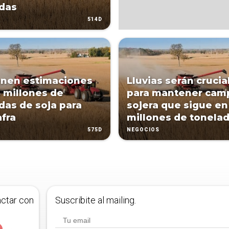
das
514D
nen estimaciones
Lluvias serán crucia
5 millones de
para mantener cam
das de soja para
sojera que sigue en
afra
millones de tonela
575D
NEGOCIOS
actar con
Suscribite al mailing.