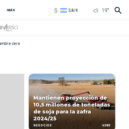
1100
/
1160
19
°
3,8
/
4
:MÁS
6850
/
7200
5900
/
5960
mbre cero
Mantienen proyección de
10,5 millones de toneladas
de soja para la zafra
2024/25
638D
NEGOCIOS