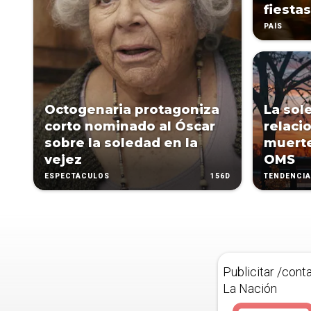
fiestas
PAÍS
Octogenaria protagoniza
La sol
corto nominado al Óscar
relaci
sobre la soledad en la
muerte
vejez
OMS
156D
ESPECTÁCULOS
TENDENCI
Publicitar /cont
La Nación