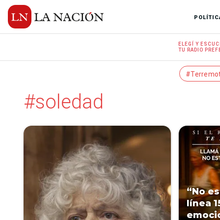
POLÍTIC
ELEGÍ Y
ESCUC
TU RADIO
PREF
#Terremo
#soledad
“No es
línea 
emocio