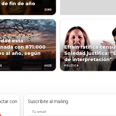
 de fin de año
238D
edad está
onada con 871.000
Efraín ratifica censu
s al año, según
Soledad justifica: “E
de interpretación”
402D
AS
POLÍTICA
actar con
Suscribite al mailing.