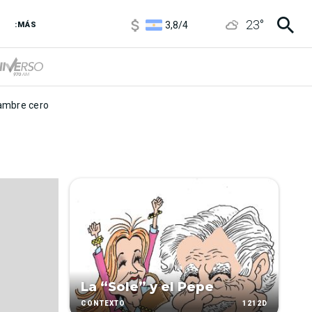
1100
/
1160
23
°
3,8
/
4
:MÁS
6850
/
7200
5900
/
5960
mbre cero
La “Sole” y el Pepe
1212D
CONTEXTO