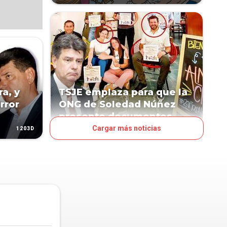
ra, y
TSJE emplaza para que la
rror
ONG de Soledad Núñez
presente documentos
Cargar más noticias
1203D
1213D
POLÍTICA