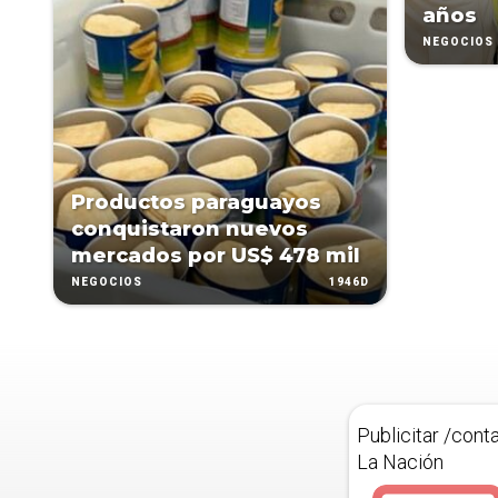
años
NEGOCIOS
Productos paraguayos
conquistaron nuevos
mercados por US$ 478 mil
1946D
NEGOCIOS
Publicitar /cont
La Nación