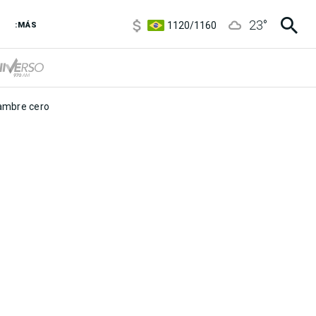
5920
/
5970
23
°
1120
/
1160
:MÁS
3,6
/
3,9
6850
/
7200
5920
/
5970
mbre cero