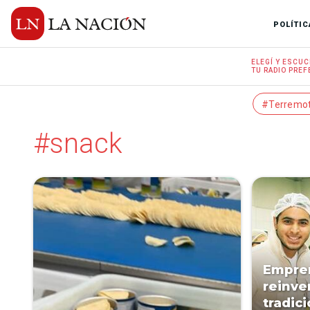
POLÍTIC
ELEGÍ Y
ESCUC
TU RADIO
PREF
#Terremo
#snack
Empre
reinve
tradic