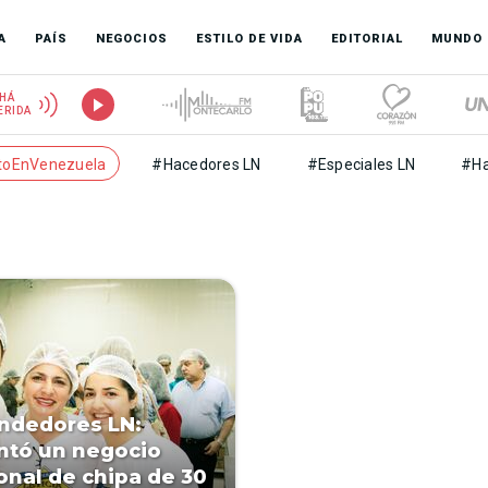
A
PAÍS
NEGOCIOS
ESTILO DE VIDA
EDITORIAL
MUNDO
HÁ
ERIDA
toEnVenezuela
#Hacedores LN
#Especiales LN
#Ha
ndedores LN:
ntó un negocio
ional de chipa de 30