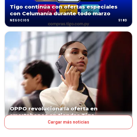
Tigo continúa con ofertas especiales
con Celumanía durante todo marzo
518D
NEGOCIOS
OPPO revoluciona la oferta en
smartphones en tiendas Tigo
Cargar más noticias
539D
ACTUALIDAD