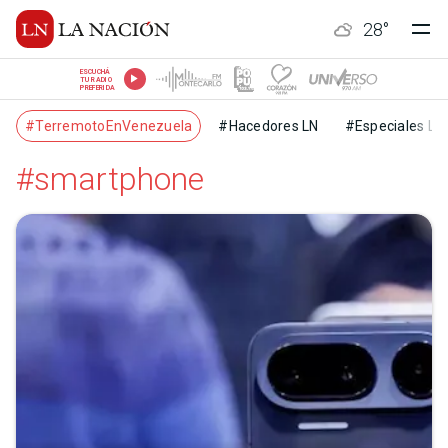
28
°
ESCUCHÁ
TU RADIO
PREFERIDA
#TerremotoEnVenezuela
#Hacedores LN
#Especiales LN
#smartphone