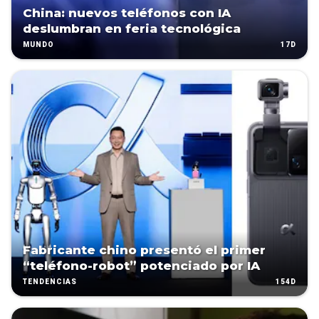
China: nuevos teléfonos con IA
deslumbran en feria tecnológica
17D
MUNDO
Fabricante chino presentó el primer
“teléfono-robot” potenciado por IA
154D
TENDENCIAS