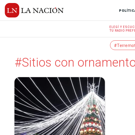
POLÍTIC
ELEGÍ Y
ESCUC
TU RADIO
PREF
#Terremo
#Sitios con ornament