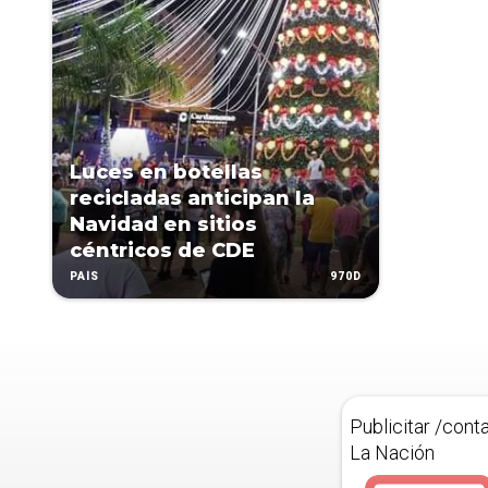
Luces en botellas
recicladas anticipan la
Navidad en sitios
céntricos de CDE
970D
PAÍS
Publicitar /cont
La Nación