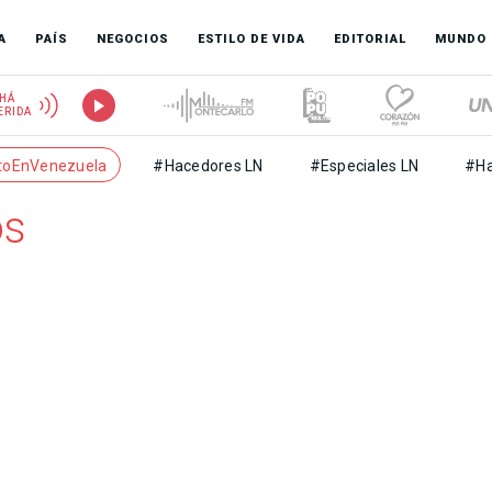
A
PAÍS
NEGOCIOS
ESTILO DE VIDA
EDITORIAL
MUNDO
HÁ
ERIDA
toEnVenezuela
#Hacedores LN
#Especiales LN
#Ha
os