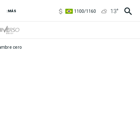
5900
/
5960
13
°
1100
/
1160
:MÁS
3,8
/
4
6850
/
7200
5900
/
5960
mbre cero