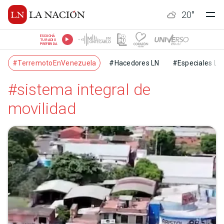
20
°
ESCUCHÁ
TU RADIO
PREFERIDA
#TerremotoEnVenezuela
#Hacedores LN
#Especiales LN
#sistema integral de
movilidad