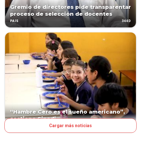
Gremio de directores pide transparentar
proceso de selección de docentes
344D
PAÍS
“Hambre Cero es el sueño americano”,
sostiene Sinadi
Cargar más noticias
517D
PAÍS