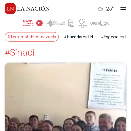
25
°
ESCUCHÁ
TU RADIO
PREFERIDA
#TerremotoEnVenezuela
#Hacedores LN
#Especiales LN
#Sinadi