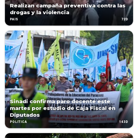
Realizan campaña preventiva contra las
drogas y la violencia
72D
PAÍS
Sinadi confirma paro docente este
martes por estudio de Caja Fiscal en
Diputados
143D
POLÍTICA