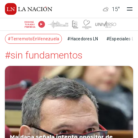
15
°
ESCUCHÁ
TU RADIO
PREFERIDA
#TerremotoEnVenezuela
#Hacedores LN
#Especiales LN
#sin fundamentos
Maidana señala intento opositor de