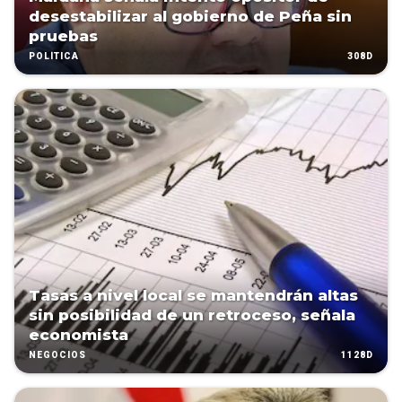
desestabilizar al gobierno de Peña sin
pruebas
308D
POLÍTICA
Tasas a nivel local se mantendrán altas
sin posibilidad de un retroceso, señala
economista
1128D
NEGOCIOS