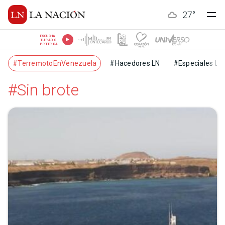
27
°
ESCUCHÁ
TU RADIO
PREFERIDA
#TerremotoEnVenezuela
#Hacedores LN
#Especiales LN
#Sin brote