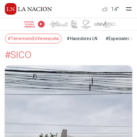
14
°
ESCUCHÁ
TU RADIO
PREFERIDA
#TerremotoEnVenezuela
#Hacedores LN
#Especiales LN
#SICO