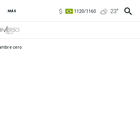
5920
/
5970
23
°
1120
/
1160
:MÁS
3,6
/
3,9
6850
/
7200
5920
/
5970
mbre cero