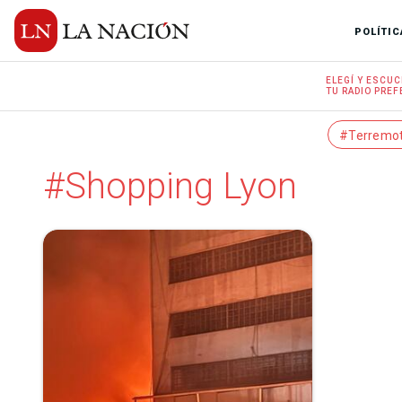
POLÍTIC
ELEGÍ Y
ESCUC
TU RADIO
PREF
#Terremo
#Shopping Lyon