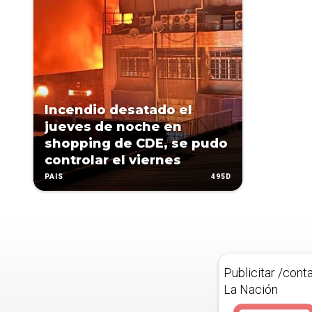
Incendio desatado el
jueves de noche en
shopping de CDE, se pudo
controlar el viernes
495D
PAÍS
Publicitar /cont
La Nación