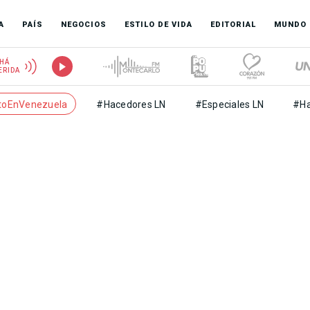
A
PAÍS
NEGOCIOS
ESTILO DE VIDA
EDITORIAL
MUNDO
HÁ
ERIDA
toEnVenezuela
#Hacedores LN
#Especiales LN
#Ha