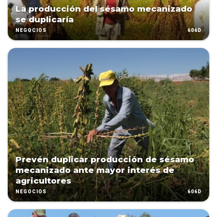
La producción del sésamo mecanizado
se duplicaría
606D
NEGOCIOS
Prevén duplicar producción de sésamo
mecanizado ante mayor interés de
agricultores
606D
NEGOCIOS