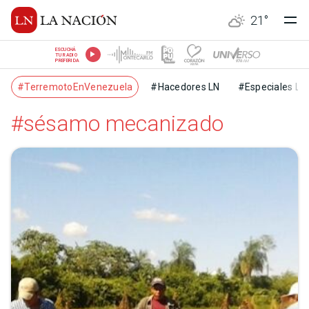
21
°
ESCUCHÁ
TU RADIO
PREFERIDA
#TerremotoEnVenezuela
#Hacedores LN
#Especiales LN
#sésamo mecanizado