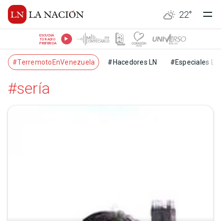
22
°
ESCUCHÁ
TU RADIO
PREFERIDA
#TerremotoEnVenezuela
#Hacedores LN
#Especiales LN
#sería