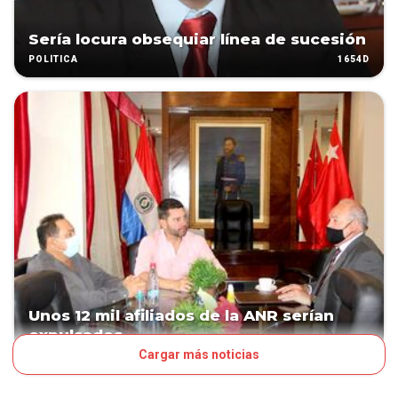
Sería locura obsequiar línea de sucesión
1654D
POLÍTICA
Unos 12 mil afiliados de la ANR serían
expulsados
Cargar más noticias
1750D
POLÍTICA