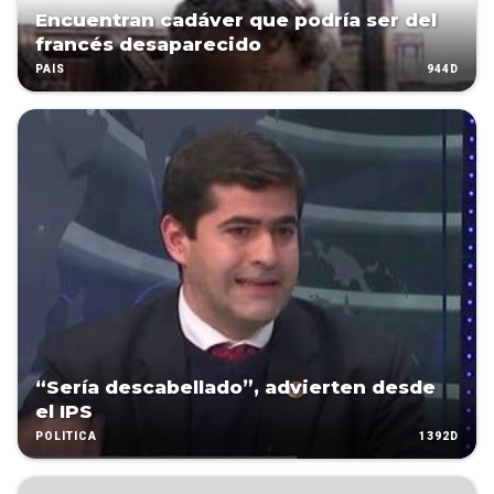
Encuentran cadáver que podría ser del
francés desaparecido
944D
PAÍS
“Sería descabellado”, advierten desde
el IPS
1392D
POLÍTICA