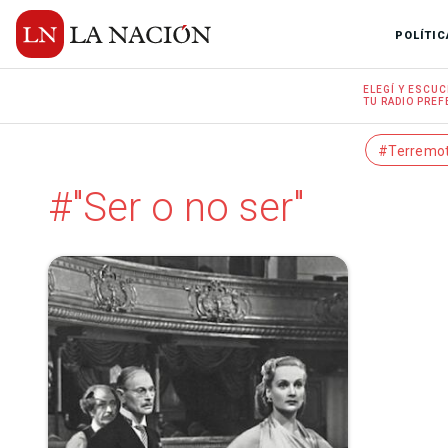
POLÍTIC
ELEGÍ Y
ESCUC
TU RADIO
PREF
#Terremo
#"Ser o no ser"