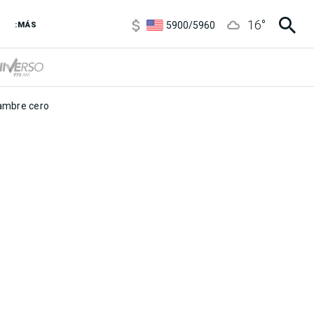
6850
/
7200
16
°
5900
/
5960
:MÁS
1100
/
1160
3,8
/
4
6850
/
7200
5900
/
5960
mbre cero