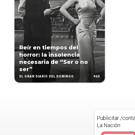
Reír en tiempos del
horror: la insolencia
necesaria de “Ser o no
ser”
96D
EL GRAN DIARIO DEL DOMINGO
Publicitar /cont
La Nación