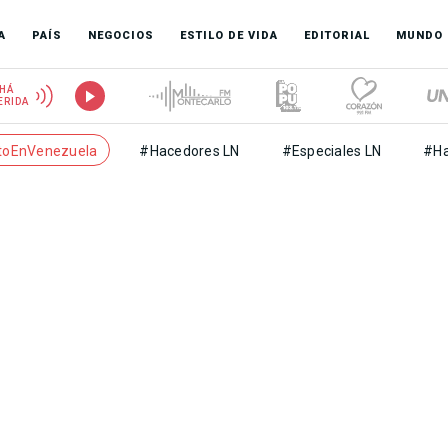
A
PAÍS
NEGOCIOS
ESTILO DE VIDA
EDITORIAL
MUNDO
HÁ
ERIDA
toEnVenezuela
#Hacedores LN
#Especiales LN
#Ha