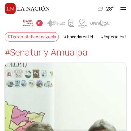
28
°
ESCUCHÁ
TU RADIO
PREFERIDA
#TerremotoEnVenezuela
#Hacedores LN
#Especiales LN
#Senatur y Amualpa