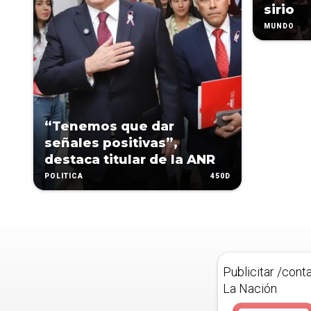
sirio
MUNDO
“Tenemos que dar
señales positivas”,
destaca titular de la ANR
450D
POLÍTICA
Publicitar /cont
La Nación