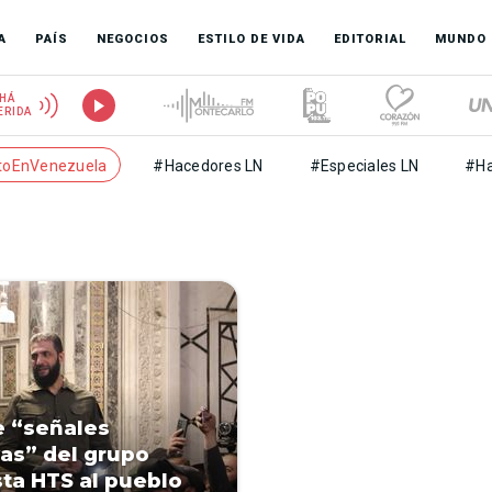
A
PAÍS
NEGOCIOS
ESTILO DE VIDA
EDITORIAL
MUNDO
HÁ
ERIDA
toEnVenezuela
#Hacedores LN
#Especiales LN
#Ha
 “señales
vas” del grupo
sta HTS al pueblo