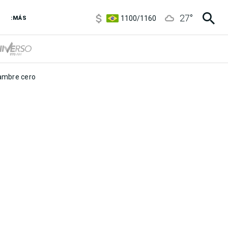
5900
/
5960
27
°
1100
/
1160
:MÁS
3,8
/
4
6850
/
7200
5900
/
5960
mbre cero