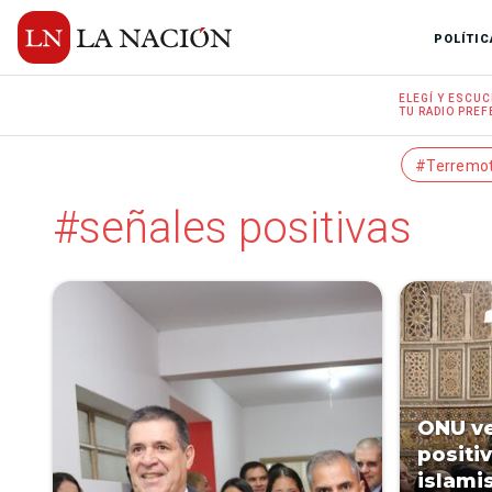
POLÍTIC
ELEGÍ Y
ESCUC
TU RADIO
PREF
#Terremo
#señales positivas
ONU ve
positi
islami