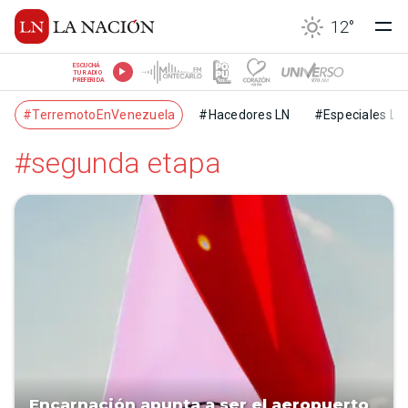
12
°
ESCUCHÁ
TU RADIO
PREFERIDA
#TerremotoEnVenezuela
#Hacedores LN
#Especiales LN
#segunda etapa
Encarnación apunta a ser el aeropuerto