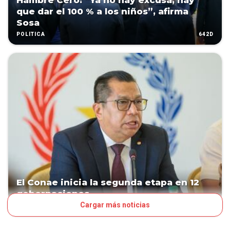
Hambre Cero: “Ya no hay excusa, hay
que dar el 100 % a los niños”, afirma
Sosa
642D
POLÍTICA
El Conae inicia la segunda etapa en 12
gobernaciones
Cargar más noticias
647D
POLÍTICA