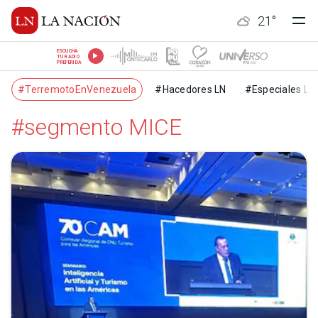
21
°
ESCUCHÁ
TU RADIO
PREFERIDA
#TerremotoEnVenezuela
#Hacedores LN
#Especiales LN
#segmento MICE