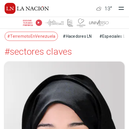
13
°
ESCUCHÁ
TU RADIO
PREFERIDA
#TerremotoEnVenezuela
#Hacedores LN
#Especiales LN
#sectores claves