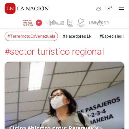
13
°
ESCUCHÁ
TU RADIO
PREFERIDA
#TerremotoEnVenezuela
#Hacedores LN
#Especiales LN
#sector turístico regional
Cielos Abiertos entre Paraguay y