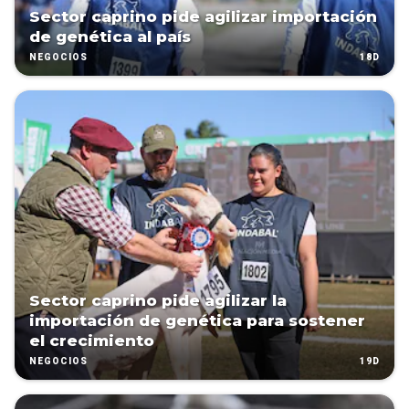
Sector caprino pide agilizar importación
de genética al país
18D
NEGOCIOS
Sector caprino pide agilizar la
importación de genética para sostener
el crecimiento
19D
NEGOCIOS