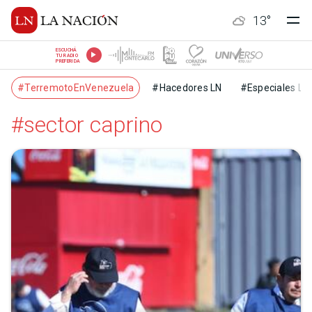
13
°
ESCUCHÁ
TU RADIO
PREFERIDA
#TerremotoEnVenezuela
#Hacedores LN
#Especiales LN
#sector caprino