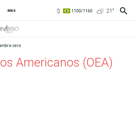
5900
/
5960
21
°
1100
/
1160
:MÁS
3,8
/
4
6850
/
7200
5900
/
5960
mbre cero
ados Americanos (OEA)