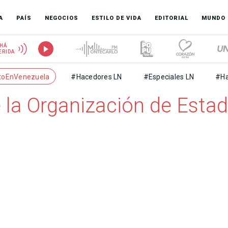
A
PAÍS
NEGOCIOS
ESTILO DE VIDA
EDITORIAL
MUNDO
HÁ
ERIDA
toEnVenezuela
#Hacedores LN
#Especiales LN
#Ha
e la Organización de Est