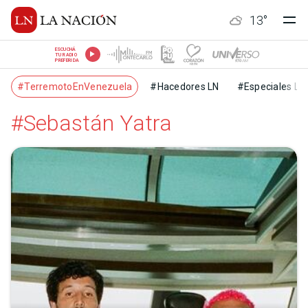
13
°
ESCUCHÁ
TU RADIO
PREFERIDA
#TerremotoEnVenezuela
#Hacedores LN
#Especiales LN
#Sebastán Yatra