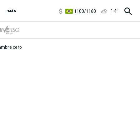
5900
/
5960
14
°
1100
/
1160
:MÁS
3,8
/
4
6850
/
7200
5900
/
5960
mbre cero