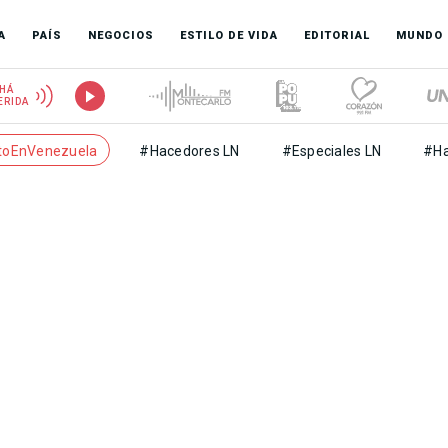
A
PAÍS
NEGOCIOS
ESTILO DE VIDA
EDITORIAL
MUNDO
HÁ
ERIDA
toEnVenezuela
#Hacedores LN
#Especiales LN
#Ha