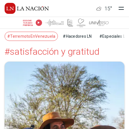
15
°
ESCUCHÁ
TU RADIO
PREFERIDA
#TerremotoEnVenezuela
#Hacedores LN
#Especiales LN
#satisfacción y gratitud