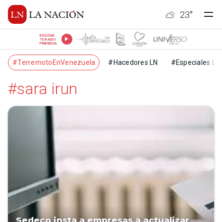
23
°
ESCUCHÁ
TU RADIO
PREFERIDA
#TerremotoEnVenezuela
#Hacedores LN
#Especiales LN
#sara irun
Sedeco insta a empresas a actualizar