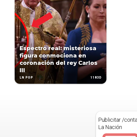
Espectro real: misteriosa
figura conmociona en
coronación del rey Carlos
III
1183D
LN POP
Publicitar /cont
La Nación