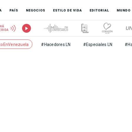
A
PAÍS
NEGOCIOS
ESTILO DE VIDA
EDITORIAL
MUNDO
HÁ
ERIDA
toEnVenezuela
#Hacedores LN
#Especiales LN
#Ha