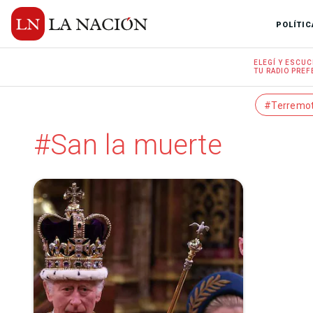
POLÍTIC
ELEGÍ Y
ESCUC
TU RADIO
PREF
#Terremo
#San la muerte