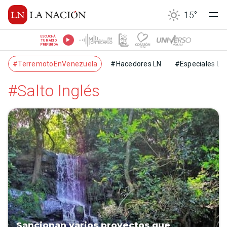
15
°
ESCUCHÁ
TU RADIO
PREFERIDA
#TerremotoEnVenezuela
#Hacedores LN
#Especiales LN
#Salto Inglés
Sancionan varios proyectos que