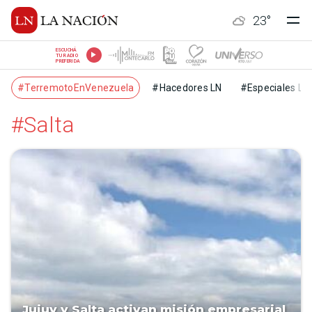
23
°
ESCUCHÁ
TU RADIO
PREFERIDA
#TerremotoEnVenezuela
#Hacedores LN
#Especiales LN
#Salta
Jujuy y Salta activan misión empresarial