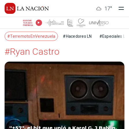
17
°
ESCUCHÁ
TU RADIO
PREFERIDA
#TerremotoEnVenezuela
#Hacedores LN
#Especiales LN
#Ryan Castro
“+57″, el hit que unió a Karol G, J Balvin,