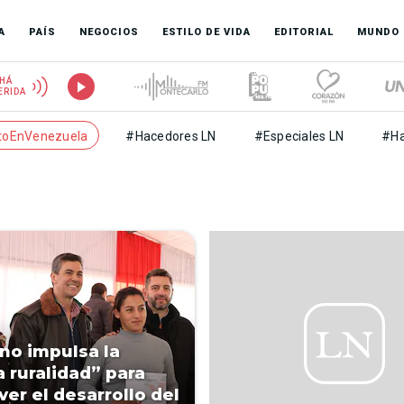
A
PAÍS
NEGOCIOS
ESTILO DE VIDA
EDITORIAL
MUNDO
HÁ
ERIDA
toEnVenezuela
#Hacedores LN
#Especiales LN
#Ha
no impulsa la
 ruralidad” para
er el desarrollo del