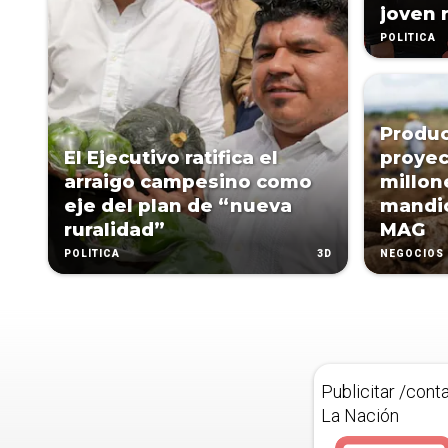
joven 
POLÍTICA
Produc
El Ejecutivo ratifica el
proyec
arraigo campesino como
millon
eje del plan de “nueva
mandio
ruralidad”
MAG
3D
POLÍTICA
NEGOCIOS
Publicitar /cont
La Nación