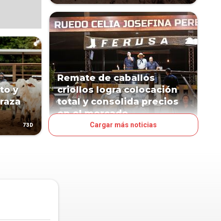
Remate de caballos
to y
criollos logra colocación
 raza
total y consolida precios
en el mercado
Cargar más noticias
73D
115D
NEGOCIOS