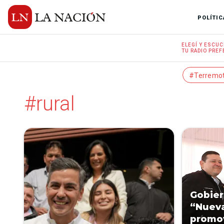
POLÍTIC
ELEGÍ Y
ESCUC
TU RADIO
PREF
#Terremo
#rural
Gobier
“Nueva
promov