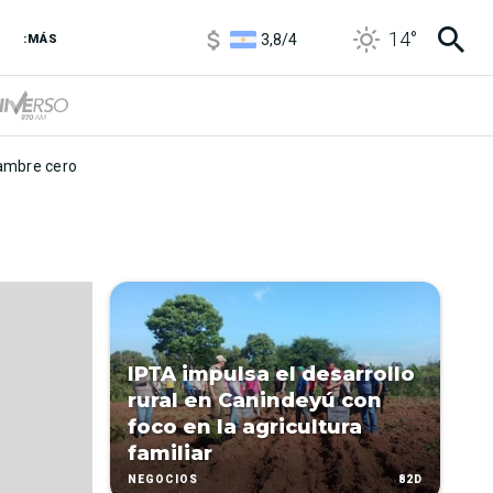
1100
/
1160
14
°
3,8
/
4
:MÁS
6850
/
7200
5900
/
5960
mbre cero
IPTA impulsa el desarrollo
rural en Canindeyú con
foco en la agricultura
familiar
82D
NEGOCIOS