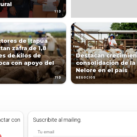
rural
11D
tores de Itapúa
tan zafra de 1,8
es de kilos de
Destacan crecimien
ca con apoyo del
consolidación de la
Nelore en el país
71D
NEGOCIOS
actar con
Suscribite al mailing.