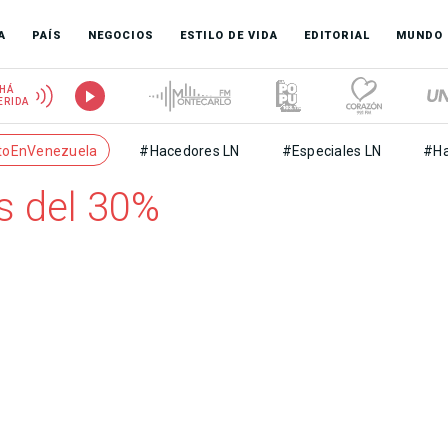
A
PAÍS
NEGOCIOS
ESTILO DE VIDA
EDITORIAL
MUNDO
HÁ
ERIDA
toEnVenezuela
#Hacedores LN
#Especiales LN
#Ha
 del 30%