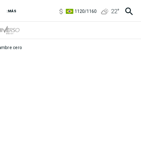
5920
/
5970
22
°
1120
/
1160
:MÁS
3,6
/
3,9
6850
/
7200
5920
/
5970
mbre cero