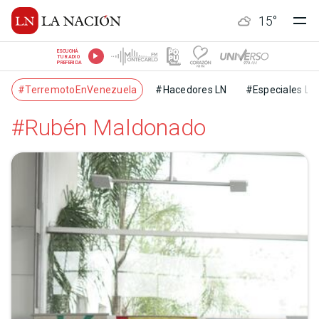
15
°
ESCUCHÁ
TU RADIO
PREFERIDA
#TerremotoEnVenezuela
#Hacedores LN
#Especiales LN
#Rubén Maldonado