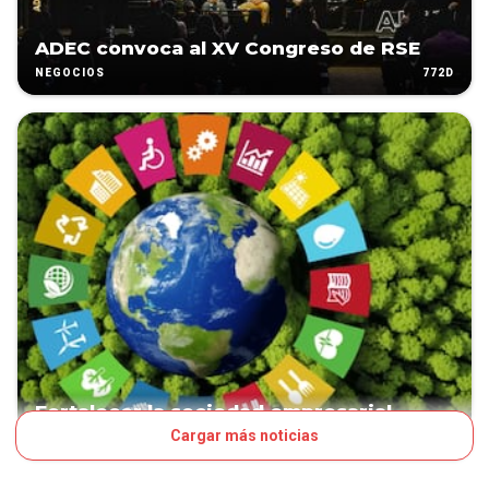
ADEC convoca al XV Congreso de RSE
772D
NEGOCIOS
Fortalecer la sociedad empresarial
Cargar más noticias
1095D
CORE BUSINESS