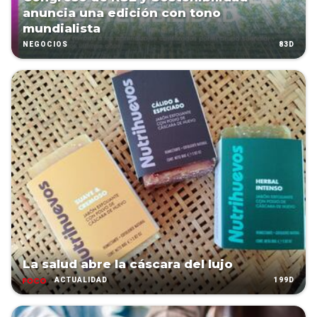
anuncia una edición con tono
mundialista
83D
NEGOCIOS
La salud abre la cáscara del lujo
199D
ACTUALIDAD