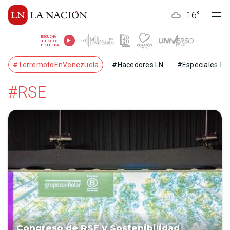
16
°
ESCUCHÁ
TU RADIO
PREFERIDA
#TerremotoEnVenezuela
#Hacedores LN
#Especiales LN
#RSE
Congreso de RSE y Sostenibilidad