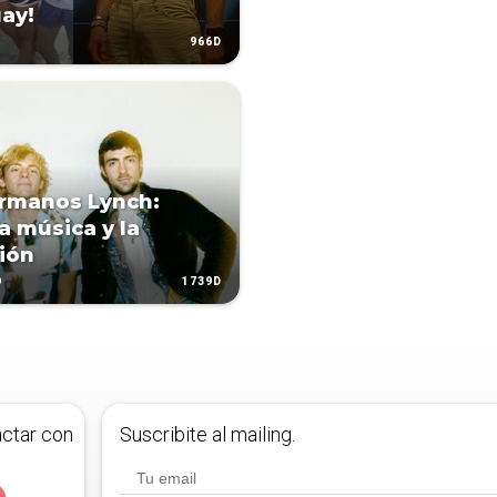
ay!
966D
rmanos Lynch:
a música y la
ión
1739D
O
actar con
Suscribite al mailing.