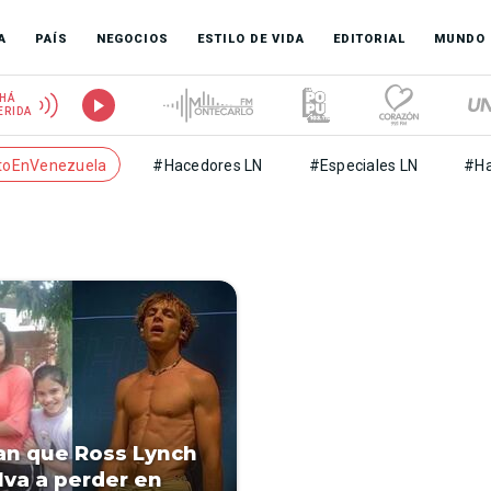
A
PAÍS
NEGOCIOS
ESTILO DE VIDA
EDITORIAL
MUNDO
HÁ
ERIDA
toEnVenezuela
#Hacedores LN
#Especiales LN
#Ha
an que Ross Lynch
lva a perder en