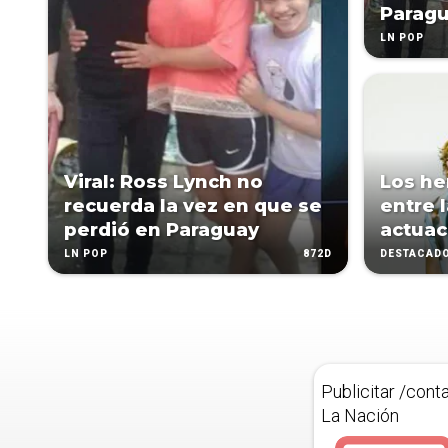
Paragu
LN POP
Viral: Ross Lynch no
Los he
recuerda la vez en que se
entre l
perdió en Paraguay
actuac
872D
LN POP
DESTACAD
Publicitar /cont
La Nación