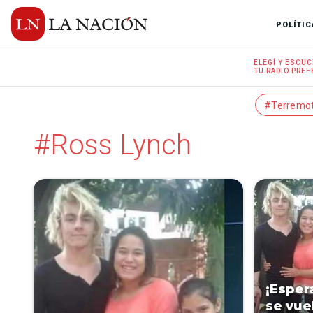
POLÍTIC
ELEGÍ Y
ESCUC
TU RADIO
PREF
#Terremo
#Ross Lynch
¡Esper
se vue