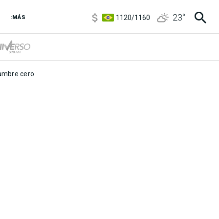
5920
/
5970
23
°
1120
/
1160
:MÁS
3,6
/
3,9
6850
/
7200
5920
/
5970
mbre cero