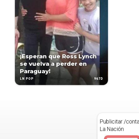
¡Esperan que Ross Lynch
se vuelva a perder en
Paraguay!
967D
LN POP
Publicitar /cont
La Nación