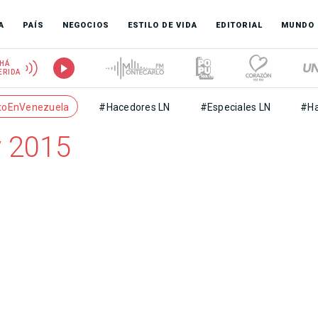
A
PAÍS
NEGOCIOS
ESTILO DE VIDA
EDITORIAL
MUNDO
HÁ
ERIDA
toEnVenezuela
#Hacedores LN
#Especiales LN
#Ha
 2015