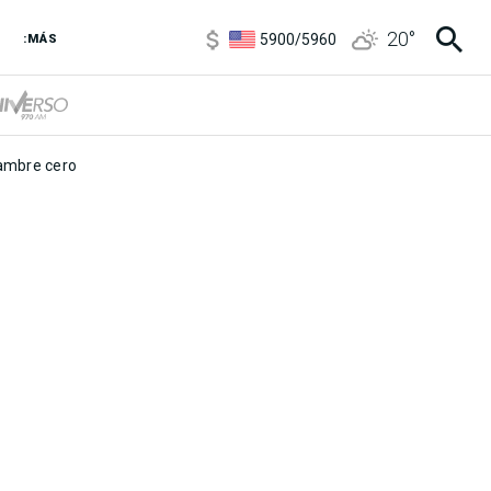
6850
/
7200
20
°
5900
/
5960
:MÁS
1100
/
1160
3,8
/
4
6850
/
7200
5900
/
5960
mbre cero