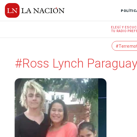
POLÍTIC
ELEGÍ Y
ESCUC
TU RADIO
PREF
#Terremo
#Ross Lynch Paraguay