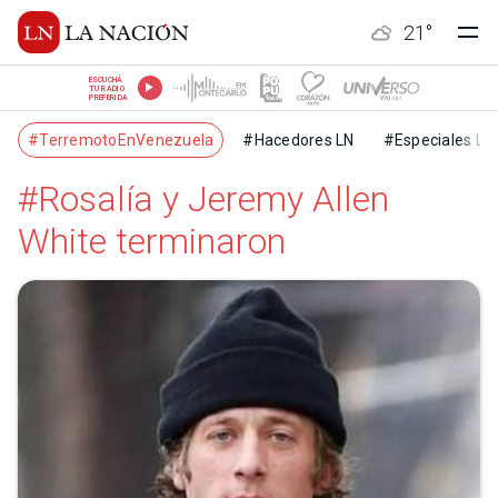
21
°
ESCUCHÁ
TU RADIO
PREFERIDA
#TerremotoEnVenezuela
#Hacedores LN
#Especiales LN
#Rosalía y Jeremy Allen
White terminaron