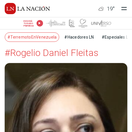
19
°
ESCUCHÁ
TU RADIO
PREFERIDA
#TerremotoEnVenezuela
#Hacedores LN
#Especiales LN
#Rogelio Daniel Fleitas