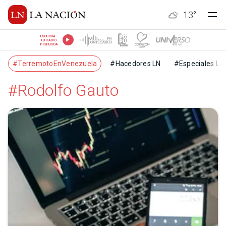
13
°
ESCUCHÁ
TU RADIO
PREFERIDA
#TerremotoEnVenezuela
#Hacedores LN
#Especiales LN
#Rodolfo Gauto