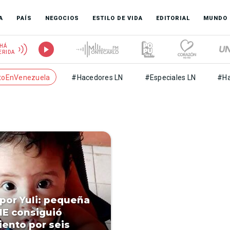
A
PAÍS
NEGOCIOS
ESTILO DE VIDA
EDITORIAL
MUNDO
HÁ
ERIDA
toEnVenezuela
#Hacedores LN
#Especiales LN
#Ha
por Yuli: pequeña
E consiguió
iento por seis