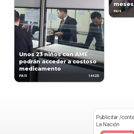
meses
PAÍS
Unos 23 niños con AME
podrán acceder a costoso
medicamento
1442D
PAÍS
Publicitar /cont
La Nación