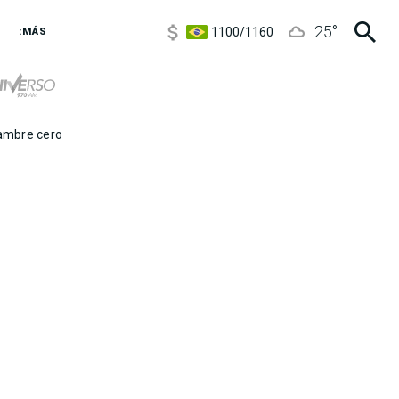
5900
/
5960
25
°
1100
/
1160
:MÁS
3,6
/
3,9
6850
/
7200
5900
/
5960
mbre cero