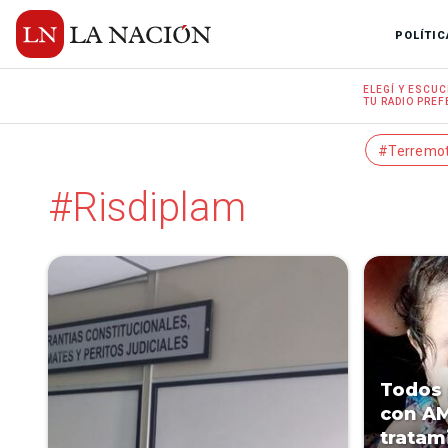
POLÍTIC
ELEGÍ Y
ESCUC
TU RADIO
PREF
#Terremo
#Risdiplam
Todos 
con AM
tratam