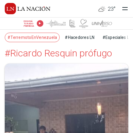
23
°
ESCUCHÁ
TU RADIO
PREFERIDA
#TerremotoEnVenezuela
#Hacedores LN
#Especiales LN
#Ricardo Resquin prófugo