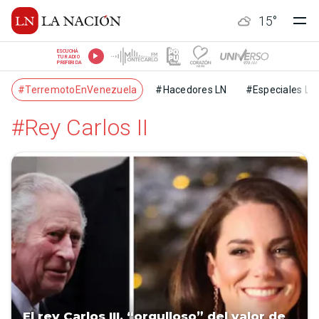
15
°
ESCUCHÁ
TU RADIO
PREFERIDA
#TerremotoEnVenezuela
#Hacedores LN
#Especiales LN
#Rey Carlos II
El rey Carlos III, “orgulloso” del valor de